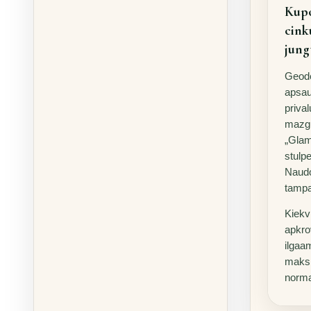
Kupo
cink
jung
Geode
apsaug
priva
mazg
„Glam
stulpe
Naudo
tampa 
Kiekv
apkro
ilgaa
maksi
norm