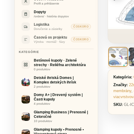
Profil a prihlásenie
Dopyty
/orders/ · história dopytov
Logistika
ČOSKORO
Doručenie a zásielky
Časová os projektu
ČOSKORO
Výroba · montáž · fázy
KATEGÓRIE
Betónové kupoly · Zelené
strechy · Reliéfna architektúra
0 produktov
Kategória:
Detské ihriská Domes |
Komplex detských ihrísk
Značky:
22
2 produktov
membrány
,
Domy A+ | Drevený systém |
viacvrstvov
Časti kupoly
4 produktov
SKU:
GL-IC
Glamping Business | Prenosné |
Celoročné
10 produktov
Glamping kupoly ▪ Prenosné ▪
Viacvrstvová stena