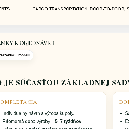
ENTS
CARGO TRANSPORTATION, DOOR-TO-DOOR, 
MKY K OBJEDNÁVKE
 prezentáciu modelu
O JE SÚČASŤOU ZÁKLADNEJ SAD
KOMPLETÁCIA
DO
Individuálny návrh a výroba kupoly.
S
Priemerná doba výroby –
5–7 týždňov
.
E