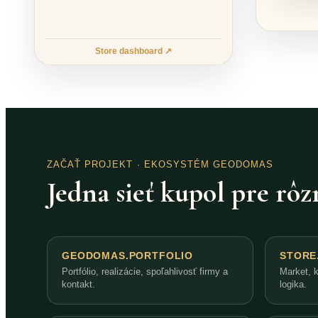
Store dashboard ↗
ZAČAŤ PROJEKT
· EKOSYSTÉM GEODOMAS
Jedna sieť kupol pre rôz
GEODOMAS.PORTFOLIO
STORE
Portfólio, realizácie, spoľahlivosť firmy a
Market, 
kontakt.
logika.