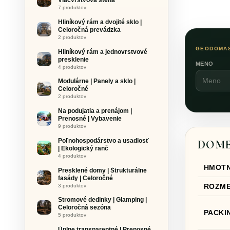
7 produktov
Hliníkový rám a dvojité sklo |
Celoročná prevádzka
2 produktov
GEODOMAS
Hliníkový rám a jednovrstvové
presklenie
MENO
4 produktov
Modulárne | Panely a sklo |
Celoročné
2 produktov
Na podujatia a prenájom |
Prenosné | Vybavenie
9 produktov
Poľnohospodárstvo a usadlosť
DOME
| Ekologický ranč
4 produktov
HMOT
Presklené domy | Štrukturálne
fasády | Celoročné
ROZM
3 produktov
Stromové dedinky | Glamping |
Celoročná sezóna
PACKI
5 produktov
Úplne transparentné | Prenosné