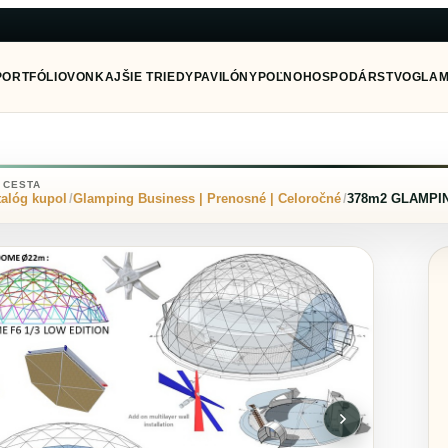
PORTFÓLIO
VONKAJŠIE TRIEDY
PAVILÓNY
POĽNOHOSPODÁRSTVO
GLAM
 CESTA
talóg kupol
Glamping Business | Prenosné | Celoročné
378m2 GLAMPIN