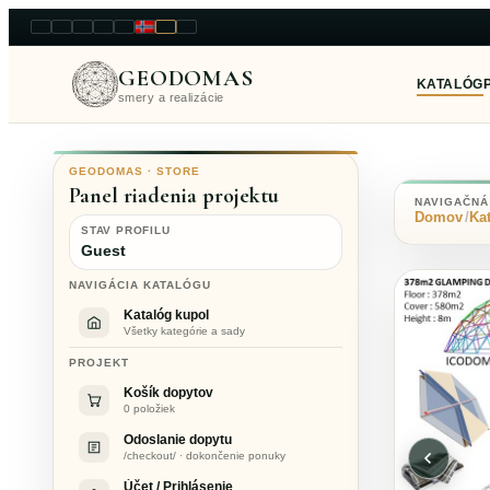
LT
EN
PL
FR
RU
NO
SK
RO
GEODOMAS
KATALÓG
smery a realizácie
GEODOMAS · STORE
Panel riadenia projektu
NAVIGAČNÁ
Domov
Ka
STAV PROFILU
Guest
NAVIGÁCIA KATALÓGU
Katalóg kupol
Všetky kategórie a sady
PROJEKT
Košík dopytov
0 položiek
Odoslanie dopytu
/checkout/ · dokončenie ponuky
Účet / Prihlásenie