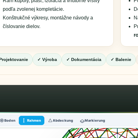
Rám kupoly, plášť, izolácia a vnútorné vrstvy
P
podľa zvolenej kompletácie.
D
Konštrukčné výkresy, montážne návody a
N
číslovanie dielov.
P
r
Projektovanie
✓ Výroba
✓ Dokumentácia
✓ Balenie