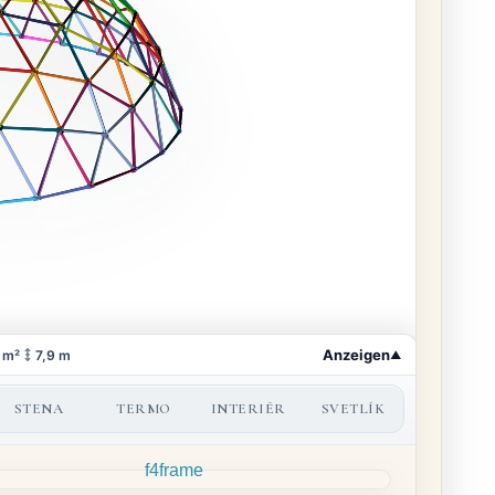
STENA
TERMO
INTERIÉR
SVETLÍK