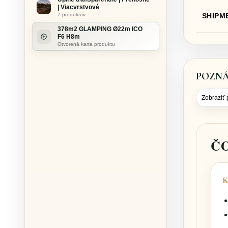
| Viacvrstvové
SHIPM
7 produktov
378m2 GLAMPING Ø22m ICO
F6 H8m
Otvorená karta produktu
POZNÁ
Zobraziť
Č