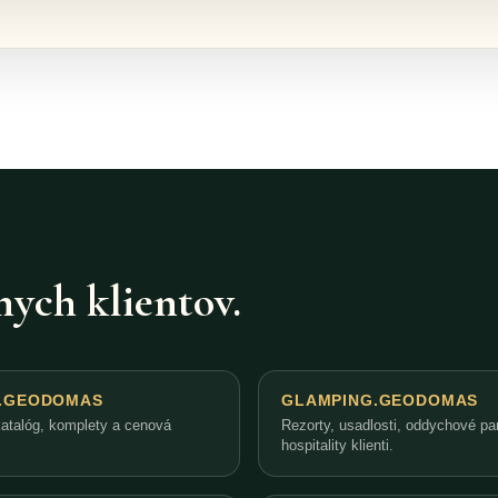
nych klientov.
.GEODOMAS
GLAMPING.GEODOMAS
katalóg, komplety a cenová
Rezorty, usadlosti, oddychové pa
hospitality klienti.