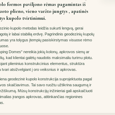
lo formos paviljono rėmas pagamintas iš
uoto plieno, vieno varžto jungtys , apatinės
tys kupolo tvirtinimui.
zinio kupolo metodas leidžia sukurti lengvą, gerai
otą ir labai stabilią erdvę. Pagrindinis geodezinių kupolų
lumas yra tolygus įtempių pasiskirstymas visuose rėmo
uose.
ping Domes“ nereikia jokių kolonų, apkrovos sienų ar
lių, kad klientai galėtų naudotis maksimaliu turimu plotu.
jant plieninius konstrukcinius elementus, struktūra
tvari atsižvelgiant į oro veiksnius ir apkrovas.
iena geodezinė kupolo konstrukcija suprojektuota pagal
vos skaičiavimus. Tai savo ruožtu užtikrina saugumą ir
mžiškumą. Mūsų konstrukcijų inžinieriai gali apskaičiuoti
malias įrangos apkrovas, atitinkančias regionines
as.