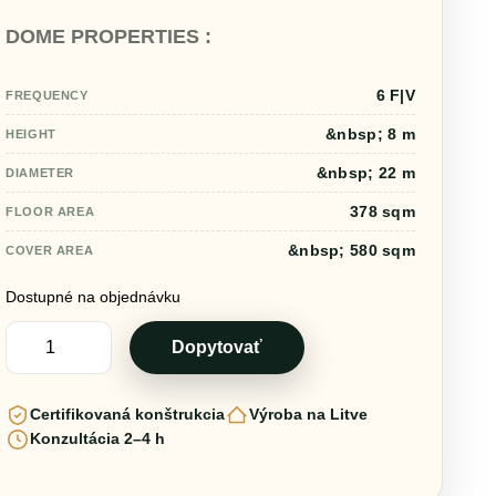
cena
cena
DOME PROPERTIES :
bola:
je:
73580,00 €.
70590,00 €.
6 F|V
FREQUENCY
&nbsp; 8 m
HEIGHT
&nbsp; 22 m
DIAMETER
378 sqm
FLOOR AREA
&nbsp; 580 sqm
COVER AREA
Dostupné na objednávku
množstvo
378m2
Dopytovať
GLAMPING
Ø22m
ICO
Certifikovaná konštrukcia
Výroba na Litve
F6
H8m
Konzultácia 2–4 h