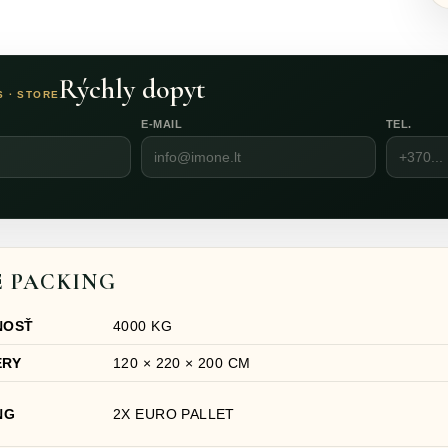
Rýchly dopyt
 · STORE
E-MAIL
TEL.
 PACKING
NOSŤ
4000 KG
ERY
120 × 220 × 200 CM
NG
2X EURO PALLET