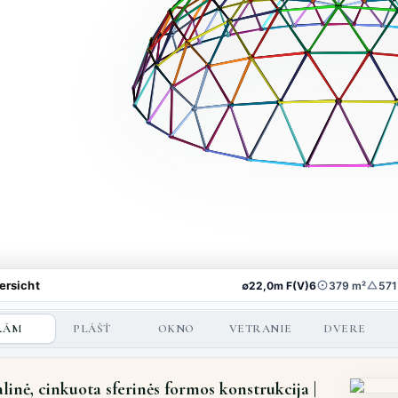
RÁM
PLÁŠŤ
OKNO
VETRANIE
DVERE
linė, cinkuota sferinės formos konstrukcija |