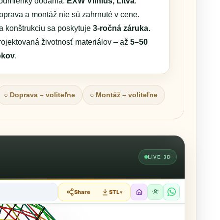
odmienky dodania:
EXW Vilnius, Litva
.
oprava a montáž nie sú zahrnuté v cene.
a konštrukciu sa poskytuje
3-ročná záruka
.
rojektovaná životnosť materiálov – až
5–50
okov
.
○ Doprava – voliteľne
○ Montáž – voliteľne
LIVE 3D