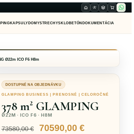
PING
KAPSULY
DOMY
STRECHY
SKLO
BETÓN
DOKUMENTÁCIA
G Ø22m ICO F6 H8m
DOSTUPNÉ NA OBJEDNÁVKU
GLAMPING BUSINESS | PRENOSNÉ | CELOROČNÉ
378 m² GLAMPING
Ø22M · ICO F6 · H8M
Pôvodná
Aktuálna
70590,00
€
73580,00
€