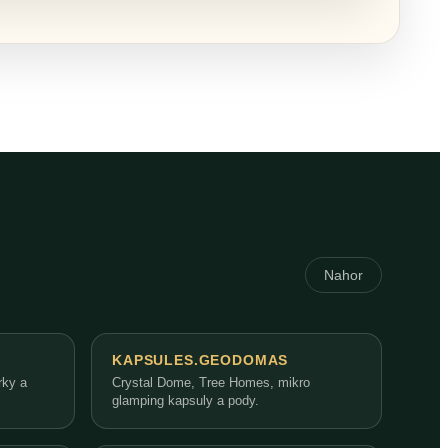
Nahor
KAPSULES.GEODOMAS
rky a
Crystal Dome, Tree Homes, mikro
glamping kapsuly a pody.