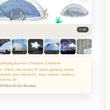
1
/
41
Glamping Business | Prenosné | Celoročné
m
,
378m2
,
celú sezónu
,
f6
,
frame
,
glamping
,
interiér
,
obchod
,
okno
,
thermic13+
,
tined
,
udalosti
,
ventilácia
,
á stena
,
Zip
O378m2-f6-22m-8m-base