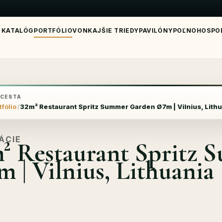
KATALÓG
PORTFÓLIO
VONKAJŠIE TRIEDY
PAVILÓNY
POĽNOHOSPO
 CESTA
tfólio
32m² Restaurant Spritz Summer Garden Ø7m | Vilnius, Lith
ÁCIE
² Restaurant Spritz
 | Vilnius, Lithuania