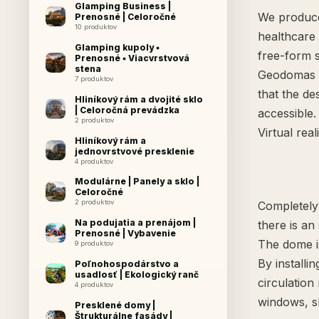
Glamping Business |
We produce 
Prenosné | Celoročné
10 produktov
healthcare
Glamping kupoly ▪
free-form s
Prenosné ▪ Viacvrstvová
stena
Geodomas m
7 produktov
that the de
Hliníkový rám a dvojité sklo
| Celoročná prevádzka
accessible.
2 produktov
Virtual rea
Hliníkový rám a
jednovrstvové presklenie
4 produktov
Modulárne | Panely a sklo |
Celoročné
2 produktov
Completely 
Na podujatia a prenájom |
there is an
Prenosné | Vybavenie
The dome is
9 produktov
By installi
Poľnohospodárstvo a
usadlosť | Ekologický ranč
circulation
4 produktov
windows, s
Presklené domy |
Štrukturálne fasády |