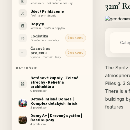
32m² R
/checkout/ · dokončenie ponuky
Účet / Prihlásenie
Profil a prihlásenie
Dopyty
/orders/ · história dopytov
Logistika
ČOSKORO
Doručenie a zásielky
Cate
Časová os
projektu
ČOSKORO
Výroba · montáž · fázy
The Spritz
KATEGÓRIE
atmospher
Betónové kupoly · Zelené
strechy · Reliéfna
Pilies g. 3
architektúra
There is a 
0 produktov
buildings b
Detské ihriská Domes |
Komplex detských ihrísk
features
2 produktov
Domy A+ | Drevený systém |
Časti kupoly
4 produktov