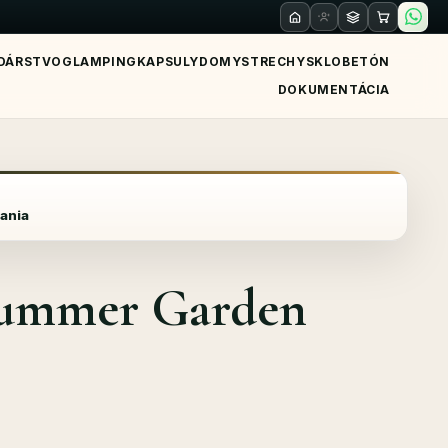
DÁRSTVO
GLAMPING
KAPSULY
DOMY
STRECHY
SKLO
BETÓN
DOKUMENTÁCIA
uania
 Summer Garden