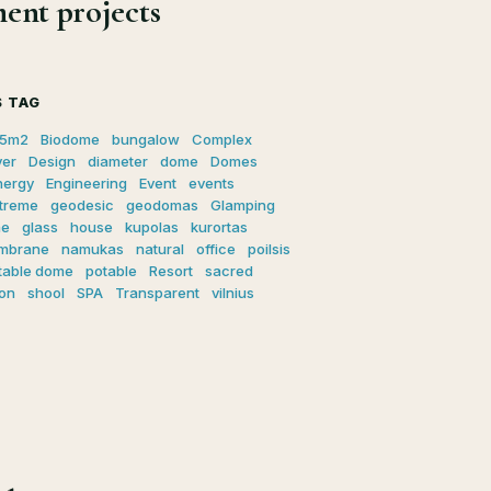
ent projects
 TAG
5m2
Biodome
bungalow
Complex
ver
Design
diameter
dome
Domes
nergy
Engineering
Event
events
treme
geodesic
geodomas
Glamping
me
glass
house
kupolas
kurortas
mbrane
namukas
natural
office
poilsis
table dome
potable
Resort
sacred
on
shool
SPA
Transparent
vilnius