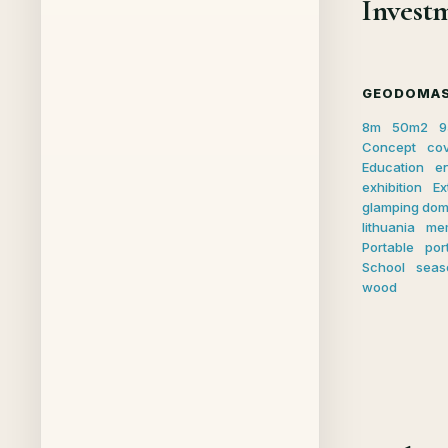
Investm
GEODOMAS
8m
50m2
9
Concept
co
Education
e
exhibition
Ex
glamping do
lithuania
me
Portable
por
School
seas
wood